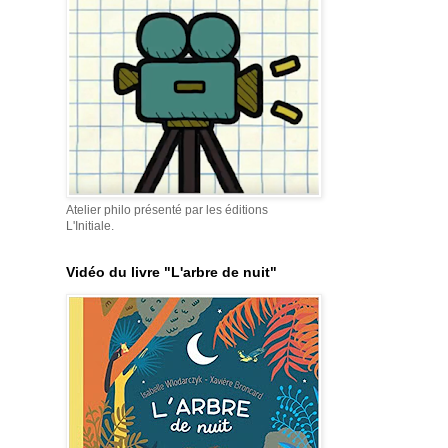
Atelier philo présenté par les éditions
L'Initiale.
Vidéo du livre "L'arbre de nuit"