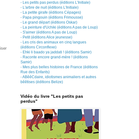
- Les petits pas perdus (éditions L'Initiale)
- L'arbre de nuit (éditions L'Initiale)
- La petite girafe (éditions Cépages)
- Papa pingouin (éditions Frimousse)
- Le grand départ (éditions Oskar)
- La peinture d'Uchiki (éditions A pas de Loup)
- S'aimer (éditions A pas de Loup)
- Petit (éditions Alice jeunesse)
- Les cris des animaux en cinq langues
(éditions Circonflexe)
iser
- Ehki li baado ya jaddati ! (éditions Samir)
- Raconte encore grand-mère ! (éditions
Samir)
- Mes plus belles histoires de France (éditions
Rue des Enfants)
- ABêêCdaire, idiotismes animaliers et autres
bêêtises (éditions Belize)
Vidéo du livre "Les petits pas
perdus"