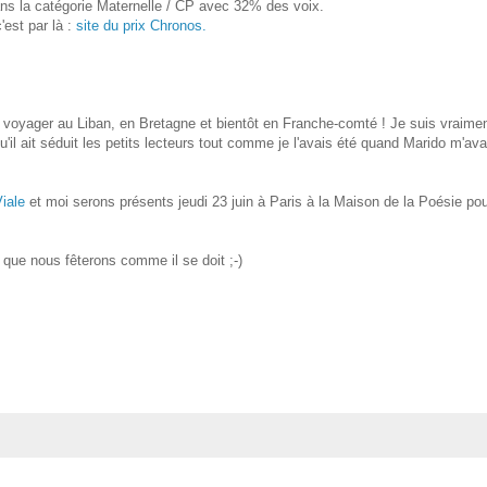
ns la catégorie Maternelle / CP avec 32% des voix.
'est par là :
site du prix Chronos.
it voyager au Liban, en Bretagne et bientôt en Franche-comté ! Je suis vraime
 qu'il ait séduit les petits lecteurs tout comme je l'avais été quand Marido m'ava
iale
et moi serons présents jeudi 23 juin à Paris à la Maison de la Poésie pou
ue nous fêterons comme il se doit ;-)