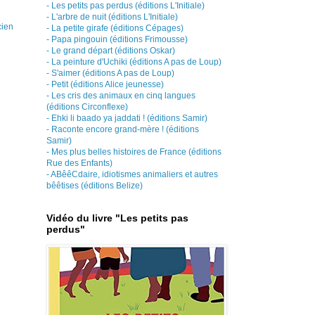
- Les petits pas perdus (éditions L'Initiale)
- L'arbre de nuit (éditions L'Initiale)
cien
- La petite girafe (éditions Cépages)
- Papa pingouin (éditions Frimousse)
- Le grand départ (éditions Oskar)
- La peinture d'Uchiki (éditions A pas de Loup)
- S'aimer (éditions A pas de Loup)
- Petit (éditions Alice jeunesse)
- Les cris des animaux en cinq langues
(éditions Circonflexe)
- Ehki li baado ya jaddati ! (éditions Samir)
- Raconte encore grand-mère ! (éditions
Samir)
- Mes plus belles histoires de France (éditions
Rue des Enfants)
- ABêêCdaire, idiotismes animaliers et autres
bêêtises (éditions Belize)
Vidéo du livre "Les petits pas
perdus"