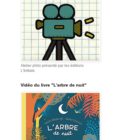
Atelier philo présenté par les éditions
L'Initiale.
Vidéo du livre "L'arbre de nuit"