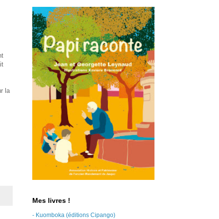
nt
it
r la
Mes livres !
- Kuomboka (éditions Cipango)